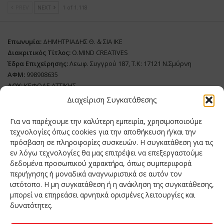
PREV
NEXT
1 of 1.118
Επωνυμία:
ΔΗΜΗΤΡΙΑΔΗΣ Θ. & ΣΙΑ ΙΚΕ
Διακριτικός Τίτλος:
O.MIND CREATIVES
Έδρα Επιχείρησης:
Λεωφ. Συγγρού 187, Τ.Κ: 17121 Ν.Σμύρνη
ΑΦΜ:
998908635
ΔΟΥ:
ΚΕΦΟΔΕ ΑΤΤΙΚΗΣ
Όνομα Ιδιοκτήτη και Νόμιμο Πρόσωπο
: Θεόδωρος Δημητριάδης
Διαχείριση Συγκατάθεσης
Διευθυντής Σύνταξης:
Ευθυμιάτου Μαίρη
Για να παρέχουμε την καλύτερη εμπειρία, χρησιμοποιούμε
Domain:
grillmagazine.gr
τεχνολογίες όπως cookies για την αποθήκευση ή/και την
πρόσβαση σε πληροφορίες συσκευών. Η συγκατάθεση για τις
Δικαιούχος Domain:
Θεόδωρος Δημητριάδης
εν λόγω τεχνολογίες θα μας επιτρέψει να επεξεργαστούμε
Διευθυντής:
Θεόδωρος Δημητριάδης
δεδομένα προσωπικού χαρακτήρα, όπως συμπεριφορά
Διαχειριστής:
Θεόδωρος Δημητριάδης
περιήγησης ή μοναδικά αναγνωριστικά σε αυτόν τον
Δήλωση Συμμόρφωσης
ιστότοπο. Η μη συγκατάθεση ή η ανάκληση της συγκατάθεσης,
μπορεί να επηρεάσει αρνητικά ορισμένες λειτουργίες και
Αριθμός Πιστοποίησης Μ.Η.Τ.:
242276
δυνατότητες.