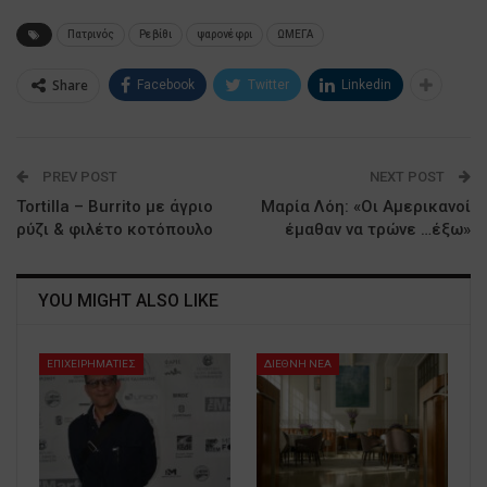
Πατρινός
Ρεβίθι
ψαρονέφρι
ΩΜΕΓΑ
Share
Facebook
Twitter
Linkedin
PREV POST
NEXT POST
Tortilla – Burrito με άγριο
Μαρία Λόη: «Οι Αμερικανοί
ρύζι & φιλέτο κοτόπουλο
έμαθαν να τρώνε …έξω»
YOU MIGHT ALSO LIKE
ΕΠΙΧΕΙΡΗΜΑΤΙΕΣ
ΔΙΕΘΝΗ ΝΕΑ