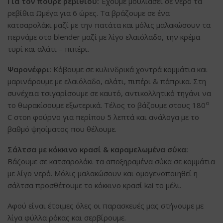
Για τον πουρέ ρεβιθιού:
Έχουμε μουλιάσει σε νερό τα
ρεβίθια Ωμέγα για 6 ώρες. Τα βράζουμε σε ένα
κατσαρολάκι μαζί με την πατάτα και μόλις μαλακώσουν τα
περνάμε στο blender μαζί με λίγο ελαιόλαδο, την κρέμα
τυρί και αλάτι – πιπέρι.
Ψαρονέφρι:
Κόβουμε σε κυλινδρικά χοντρά κομμάτια και
μαρινάρουμε με ελαιόλαδο, αλάτι, πιπέρι & πάπρικα. Στη
συνέχεια τσιγαρίσουμε σε καυτό, αντικολλητικό τηγάνι να
ο
το θωρακίσουμε εξωτερικά. Τέλος το βάζουμε στους 180
C στοn φούρνο για περίπου 5 λεπτά και ανάλογα με το
βαθμό ψησίματος που θέλουμε.
Σάλτσα με κόκκινο κρασί & καραμελωμένα σύκα:
Βάζουμε σε κατσαρολάκι τα αποξηραμένα σύκα σε κομμάτια
με λίγο νερό. Μόλις μαλακώσουν και ομογενοποιηθεί η
σάλτσα προσθέτουμε το κόκκινο κρασί kai το μέλι.
Αφού είναι έτοιμες όλες οι παρασκευές μας στήνουμε με
λίγα φύλλα ρόκας και σερβίρουμε.