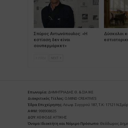
Σπύρος Αντωνόπουλος: «Η
Δύσκολοι κα
εστίαση δεν είναι
εστιατορικ
σουπερμάρκετ»
PREV
NEXT
Επωνυμία:
ΔΗΜΗΤΡΙΑΔΗΣ Θ. & ΣΙΑ ΙΚΕ
Διακριτικός Τίτλος:
O.MIND CREATIVES
Έδρα Επιχείρησης:
Λεωφ. Συγγρού 187, Τ.Κ: 17121 Ν.Σμύ
ΑΦΜ:
998908635
ΔΟΥ:
ΚΕΦΟΔΕ ΑΤΤΙΚΗΣ
Όνομα Ιδιοκτήτη και Νόμιμο Πρόσωπο
: Θεόδωρος Δημ