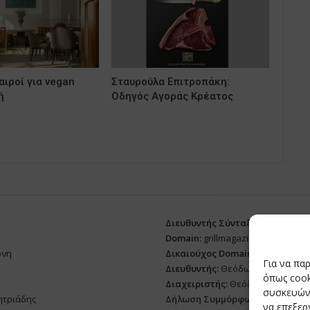
ιροί για vegan
Σταυρούλα Επιτροπάκη:
ή
Οδηγός Αγοράς Κρέατος
Διευθυντής Σύνταξης:
Ευθυμιάτο
Domain:
grillmagazine.gr
ρνη
Δικαιούχος Domain:
Θεόδωρος Δ
Για να πα
Διευθυντής:
Θεόδωρος Δημητριά
όπως cook
Διαχειριστής:
Θεόδωρος Δημητρ
συσκευών.
ητριάδης
Δήλωση Συμμόρφωσης
να επεξε