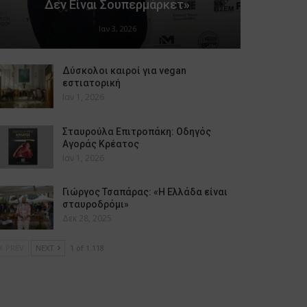
Δεν Είναι Σουπερμάρκετ»
Ιαν 3, 2026
Δύσκολοι καιροί για vegan
εστιατορική
Ιαν 1, 2026
Σταυρούλα Επιτροπάκη: Οδηγός
Αγοράς Κρέατος
Ιαν 1, 2026
Γιώργος Τσαπάρας: «Η Ελλάδα είναι
σταυροδρόμι»
Δεκ 28, 2025
PREV
NEXT
1 of 1.118