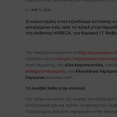
On
Φεβ 14, 2024
Οι καινοτομίες στον εξοπλισμό εστίασης κα
αντικείμενο ενός από τα πάνελ στην Ημερί
της έκθεσης HORECA, την Κυριακή 11 Φεβρο
Την Ημερίδα διοργάνωσε η
Λέσχη Αρχιμαγείρων Ελ
Πρόεδρο του
Συνδέσμου Επιχειρήσεων Εξοπλισμ
Fresh Μωραΐτης, την
Λίλα Καραποστόλη,
υπεύθ
Μαθήματα Μαγειρικής
, την
Κλεοπάτρα Λάμπρο
Ραγκούση
executive chef.
Τα συνήθη λάθη στην επιλογή
Την τρέχουσα εικόνα της αγοράς του εξοπλισμού 
αυτή η αγορά έχει και πρέπει να προσεχτούν έλ
Γαστρονομίας που ήταν αφιερωμένο στην επιλογή