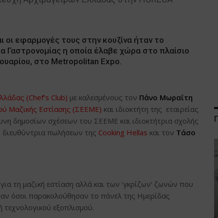
ι οι εφαρμογές τους στην κουζίνα ήταν το
δα Γαστρονομίας η οποία έλαβε χώρα στο πλαίσιο
υαρίου, στο Metropolitan Expo.
λάδας (Chef’s Club)
με καλεσμένους τον
Πάνο Μωραΐτη
ού Μαζικής Εστίασης (ΣΕΕΜΕ)
και ιδιοκτήτη της εταιρείας
υνη δημοσίων σχέσεων του ΣΕΕΜΕ και ιδιοκτήτρια σχολής
υ
διευθύντρια πωλήσεων της
Cooking Hellas
και τον
Τάσο
για τη μαζική εστίαση αλλά και των ‘γκρίζων’ ζωνών που
αβαν όσοι παρακολούθησαν το πάνελ της Ημερίδας
 τεχνολογικού εξοπλισμού.