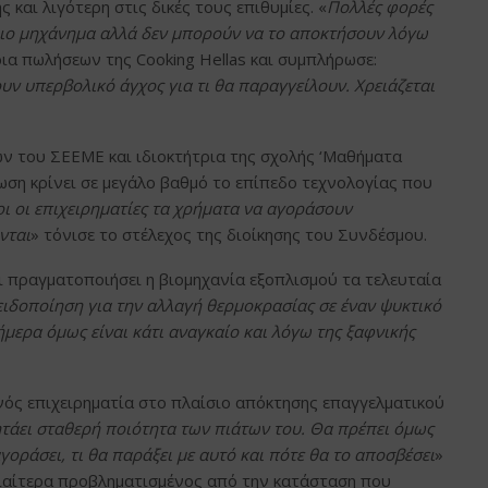
 και λιγότερη στις δικές τους επιθυμίες. «
Πολλές φορές
οιο μηχάνημα αλλά δεν μπορούν να το αποκτήσουν λόγω
ρια πωλήσεων της Cooking Hellas και συμπλήρωσε:
υν υπερβολικό άγχος για τι θα παραγγείλουν. Χρειάζεται
ν του ΣΕΕΜΕ και ιδιοκτήτρια της σχολής ‘Μαθήματα
τωση κρίνει σε μεγάλο βαθμό το επίπεδο τεχνολογίας που
οι οι επιχειρηματίες τα χρήματα να αγοράσουν
νται
» τόνισε το στέλεχος της διοίκησης του Συνδέσμου.
ι πραγματοποιήσει η βιομηχανία εξοπλισμού τα τελευταία
ιδοποίηση για την αλλαγή θερμοκρασίας σε έναν ψυκτικό
ήμερα όμως είναι κάτι αναγκαίο και λόγω της ξαφνικής
ενός επιχειρηματία στο πλαίσιο απόκτησης επαγγελματικού
ητάει σταθερή ποιότητα των πιάτων του. Θα πρέπει όμως
γοράσει, τι θα παράξει με αυτό και πότε θα το αποσβέσει
»
ιδιαίτερα προβληματισμένος από την κατάσταση που