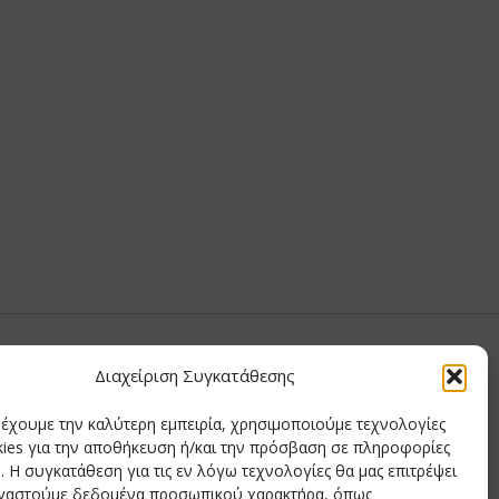
υ Μαίρη
Διαχείριση Συγκατάθεσης
ημητριάδης
ρέχουμε την καλύτερη εμπειρία, χρησιμοποιούμε τεχνολογίες
δης
ies για την αποθήκευση ή/και την πρόσβαση σε πληροφορίες
ιάδης
 Η συγκατάθεση για τις εν λόγω τεχνολογίες θα μας επιτρέψει
ργαστούμε δεδομένα προσωπικού χαρακτήρα, όπως