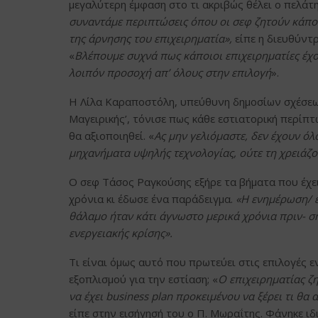
μεγαλύτερη έμφαση στο τι ακριβώς θέλει ο πελάτης
συναντάμε περιπτώσεις όπου οι σεφ ζητούν κάπ
της άρνησης του επιχειρηματία»,
είπε η διευθύντ
«
Βλέπουμε συχνά πως κάποιοι επιχειρηματίες έχο
λοιπόν προσοχή απ’ όλους στην επιλογή
».
Η Λίλα Καραποστόλη, υπεύθυνη δημοσίων σχέσεω
Μαγειρικής’, τόνισε πως κάθε εστιατορική περίπ
θα αξιοποιηθεί. «
Ας μην γελιόμαστε, δεν έχουν όλ
μηχανήματα υψηλής τεχνολογίας, ούτε τη χρειάζο
Ο σεφ Τάσος Ραγκούσης εξήρε τα βήματα που έχε
χρόνια κι έδωσε ένα παράδειγμα.
«Η ενημέρωση/ ε
θάλαμο ήταν κάτι άγνωστο μερικά χρόνια πριν- σ
ενεργειακής κρίσης».
Τι είναι όμως αυτό που πρωτεύει στις επιλογές 
εξοπλισμού για την εστίαση; «
Ο επιχειρηματίας ζ
να έχει
business
plan
προκειμένου να ξέρει τι θα α
είπε στην εισήγησή του ο Π. Μωραΐτης. Φάνηκε 