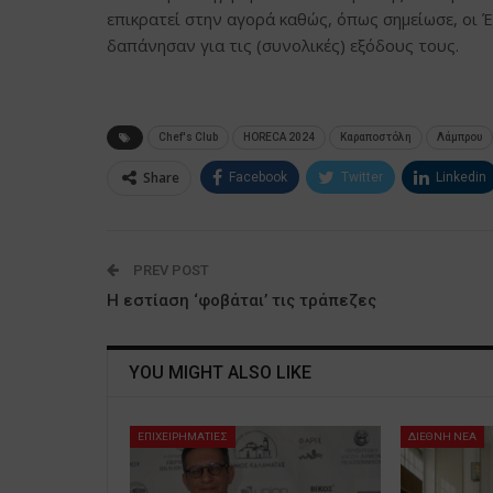
επικρατεί στην αγορά καθώς, όπως σημείωσε, οι
δαπάνησαν για τις (συνολικές) εξόδους τους.
Chef's Club
HORECA 2024
Καραποστόλη
Λάμπρου
Share
Facebook
Twitter
Linkedin
PREV POST
Η εστίαση ‘φοβάται’ τις τράπεζες
YOU MIGHT ALSO LIKE
ΕΠΙΧΕΙΡΗΜΑΤΙΕΣ
ΔΙΕΘΝΗ ΝΕΑ