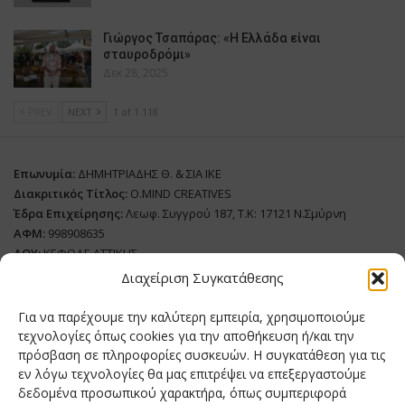
Γιώργος Τσαπάρας: «Η Ελλάδα είναι
σταυροδρόμι»
Δεκ 28, 2025
PREV
NEXT
1 of 1.118
Επωνυμία:
ΔΗΜΗΤΡΙΑΔΗΣ Θ. & ΣΙΑ ΙΚΕ
Διακριτικός Τίτλος:
O.MIND CREATIVES
Έδρα Επιχείρησης:
Λεωφ. Συγγρού 187, Τ.Κ: 17121 Ν.Σμύρνη
ΑΦΜ:
998908635
ΔΟΥ:
ΚΕΦΟΔΕ ΑΤΤΙΚΗΣ
Όνομα Ιδιοκτήτη και Νόμιμο Πρόσωπο
: Θεόδωρος Δημητριάδης
Διαχείριση Συγκατάθεσης
Διευθυντής Σύνταξης:
Ευθυμιάτου Μαίρη
Για να παρέχουμε την καλύτερη εμπειρία, χρησιμοποιούμε
Domain:
grillmagazine.gr
τεχνολογίες όπως cookies για την αποθήκευση ή/και την
πρόσβαση σε πληροφορίες συσκευών. Η συγκατάθεση για τις
Δικαιούχος Domain:
Θεόδωρος Δημητριάδης
εν λόγω τεχνολογίες θα μας επιτρέψει να επεξεργαστούμε
Διευθυντής:
Θεόδωρος Δημητριάδης
δεδομένα προσωπικού χαρακτήρα, όπως συμπεριφορά
Διαχειριστής:
Θεόδωρος Δημητριάδης