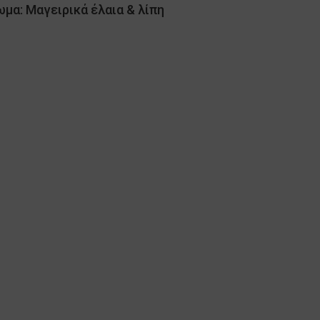
μα: Μαγειρικά έλαια & λίπη