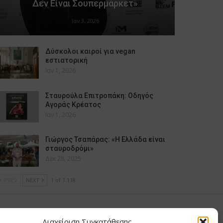
Δεν Είναι Σουπερμάρκετ»
Ιαν 3, 2026
Δύσκολοι καιροί για vegan
εστιατορική
Ιαν 1, 2026
Σταυρούλα Επιτροπάκη: Οδηγός
Αγοράς Κρέατος
Ιαν 1, 2026
Γιώργος Τσαπάρας: «Η Ελλάδα είναι
σταυροδρόμι»
Δεκ 28, 2025
PREV
NEXT
1 of 1.118
υ Μαίρη
Διαχείριση Συγκατάθεσης