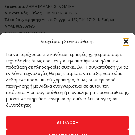
Επωνυμία:
ΔΗΜΗΤΡΙΑΔΗΣ Θ. & ΣΙΑ ΙΚΕ
Διακριτικός Τίτλος:
O.MIND CREATIVES
Έδρα Επιχείρησης:
Λεωφ. Συγγρού 187, Τ.Κ: 17121 Ν.Σμύρνη
ΑΦΜ:
998908635
ΔΟΥ:
ΚΕΦΟΔΕ ΑΤΤΙΚΗΣ
Όνομα Ιδιοκτήτη και Νόμιμο Πρόσωπο
: Θεόδωρος Δημητριάδης
Διαχείριση Συγκατάθεσης
Διευθυντής Σύνταξης:
Ευθυμιάτου Μαίρη
Για να παρέχουμε την καλύτερη εμπειρία, χρησιμοποιούμε
Domain:
grillmagazine.gr
τεχνολογίες όπως cookies για την αποθήκευση ή/και την
Δικαιούχος Domain:
Θεόδωρος Δημητριάδης
πρόσβαση σε πληροφορίες συσκευών. Η συγκατάθεση για τις
εν λόγω τεχνολογίες θα μας επιτρέψει να επεξεργαστούμε
Διευθυντής:
Θεόδωρος Δημητριάδης
δεδομένα προσωπικού χαρακτήρα, όπως συμπεριφορά
Διαχειριστής:
Θεόδωρος Δημητριάδης
περιήγησης ή μοναδικά αναγνωριστικά σε αυτόν τον
Δήλωση Συμμόρφωσης
ιστότοπο. Η μη συγκατάθεση ή η ανάκληση της συγκατάθεσης,
μπορεί να επηρεάσει αρνητικά ορισμένες λειτουργίες και
Αριθμός Πιστοποίησης Μ.Η.Τ.:
242276
δυνατότητες.
ΑΠΟΔΟΧΉ
Home
NEA
ΚΟΥΖΙΝΑ
ΤΕΧΝΟΛΟΓΙΑ
ΛΕΙΤΟΥΡΓΙΑ