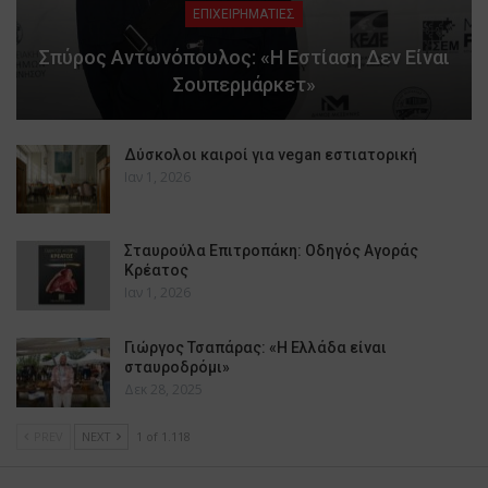
ΕΠΙΧΕΙΡΗΜΑΤΙΕΣ
Σπύρος Αντωνόπουλος: «Η Εστίαση Δεν Είναι
Σουπερμάρκετ»
Δύσκολοι καιροί για vegan εστιατορική
Ιαν 1, 2026
Σταυρούλα Επιτροπάκη: Οδηγός Αγοράς
Κρέατος
Ιαν 1, 2026
Γιώργος Τσαπάρας: «Η Ελλάδα είναι
σταυροδρόμι»
Δεκ 28, 2025
PREV
NEXT
1 of 1.118