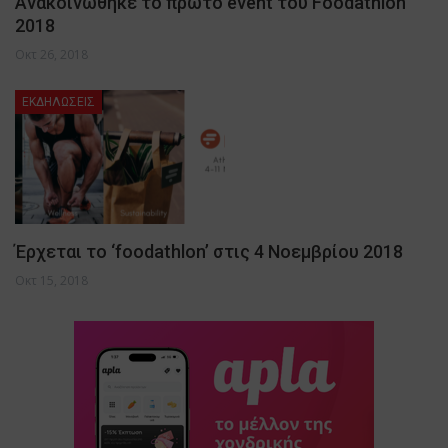
Ανακοινώθηκε το πρώτο event του Foodathlon
2018
Οκτ 26, 2018
ΕΚΔΗΛΩΣΕΙΣ
Έρχεται το ‘foodathlon’ στις 4 Νοεμβρίου 2018
Οκτ 15, 2018