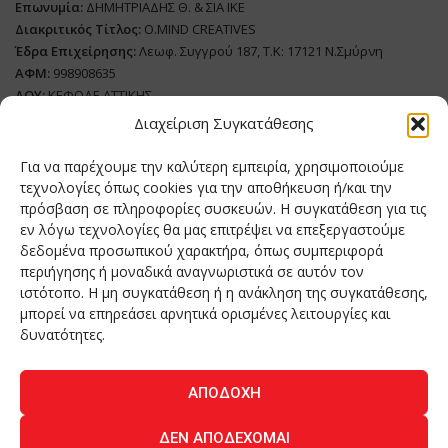
Επωνυμία:
ΔΗΜΗΤΡΙΑΔΗΣ Θ. & ΣΙΑ ΙΚΕ
Διακριτικός Τίτλος:
O.MIND CREATIVES
Έδρα Επιχείρησης:
Λεωφ. Συγγρού 187, Τ.Κ: 17121 Ν.Σμύρνη
ΑΦΜ:
998908635
ΔΟΥ:
ΚΕΦΟΔΕ ΑΤΤΙΚΗΣ
Όνομα Ιδιοκτήτη και Νόμιμο Πρόσωπο
: Θεόδωρος Δημητριάδης
Διαχείριση Συγκατάθεσης
Διευθυντής Σύνταξης:
Ευθυμιάτου Μαίρη
Για να παρέχουμε την καλύτερη εμπειρία, χρησιμοποιούμε
Domain:
grillmagazine.gr
τεχνολογίες όπως cookies για την αποθήκευση ή/και την
πρόσβαση σε πληροφορίες συσκευών. Η συγκατάθεση για τις
Δικαιούχος Domain:
Θεόδωρος Δημητριάδης
εν λόγω τεχνολογίες θα μας επιτρέψει να επεξεργαστούμε
Διευθυντής:
Θεόδωρος Δημητριάδης
δεδομένα προσωπικού χαρακτήρα, όπως συμπεριφορά
Διαχειριστής:
Θεόδωρος Δημητριάδης
περιήγησης ή μοναδικά αναγνωριστικά σε αυτόν τον
Δήλωση Συμμόρφωσης
ιστότοπο. Η μη συγκατάθεση ή η ανάκληση της συγκατάθεσης,
μπορεί να επηρεάσει αρνητικά ορισμένες λειτουργίες και
Αριθμός Πιστοποίησης Μ.Η.Τ.:
242276
δυνατότητες.
ΑΠΟΔΟΧΉ
Home
NEA
ΚΟΥΖΙΝΑ
ΤΕΧΝΟΛΟΓΙΑ
ΛΕΙΤΟΥΡΓΙΑ
ΔΕΝ ΑΠΟΔΈΧΟΜΑΙ
ΑΝΘΡΩΠΟΙ
ΠΕΡΙΟΔΙΚΟ
ΕΠΙΚΟΙΝΩΝΙΑ