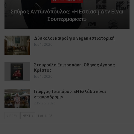
Σπύρος Αντωνόπουλος: «Η Εστίαση Δεν Είναι
Σουπερμάρκετ»
Δύσκολοι καιροί για vegan εστιατορική
Ιαν 1, 2026
Σταυρούλα Επιτροπάκη: Οδηγός Αγοράς
Κρέατος
Ιαν 1, 2026
Γιώργος Τσαπάρας: «Η Ελλάδα είναι
σταυροδρόμι»
Δεκ 28, 2025
PREV
NEXT
1 of 1.118