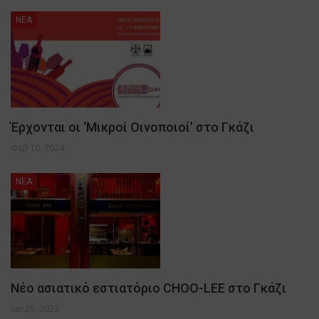
NEA
Έρχονται οι ‘Μικροί Οινοποιοί’ στο Γκάζι
Φεβ 10, 2024
NEA
Νέο ασιατικό εστιατόριο CHOO-LEE στο Γκάζι
Ιαν 25, 2023