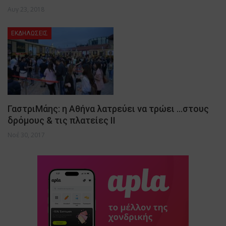
Αυγ 23, 2018
ΕΚΔΗΛΩΣΕΙΣ
ΓαστριΜάης: η Αθήνα λατρεύει να τρώει …στους
δρόμους & τις πλατείες II
Νοέ 30, 2017